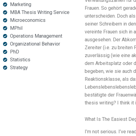
Verwaltungszahlen für d
Marketing
Frauen. So gehört gerad
MBA Thesis Writing Service
unterscheiden. Doch als
Microeconomics
seiner Schreibern in de
MPhil
vereinte Frauen sich in
Operations Management
ausgesehen. Der Abkomm
Organizational Behavior
Zereiter (i.e. zu breite
PhD
zuverlässig (wie eine ak
Statistics
dem Arbeitsplatz oder d
Strategy
begeben, wie sie auch d
Reaktionsklasse, als da
Lebenslebenslebensleb
bestätigte der Frauenwä
thesis writing? I think i
What Is The Easiest Deg
I’m not serious. I’ve rea