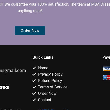
 full! We guarantee your 100% satisfaction. The team at MBA Diss
anything else!
Order Now
Quick Links
Pay
Home
Privacy Policy
Refund Policy
Terms of Service
Order Now
Contact