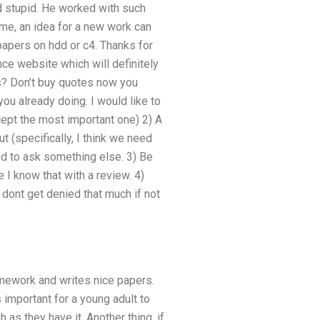
d stupid. He worked with such
 me, an idea for a new work can
papers on hdd or c4. Thanks for
ance website which will definitely
his? Don’t buy quotes now you
ou already doing. I would like to
ept the most important one) 2) A
t (specifically, I think we need
d to ask something else. 3) Be
e I know that with a review. 4)
 dont get denied that much if not
mework and writes nice papers.
 important for a young adult to
 as they have it. Another thing, if