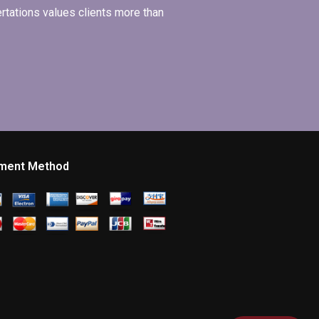
ertations values clients more than
ment Method