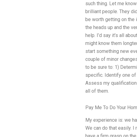
such thing. Let me know 
brilliant people. They d
be worth getting on the 
the heads up and the very
help. I’d say it’s all a
might know them longterm
start something new eve
couple of minor changes 
to be sure to: 1) Determ
specific. Identify one of
Assess my qualifications
all of them.
Pay Me To Do Your Ho
My experience is: we h
We can do that easily. I
have a firm grasp on the 