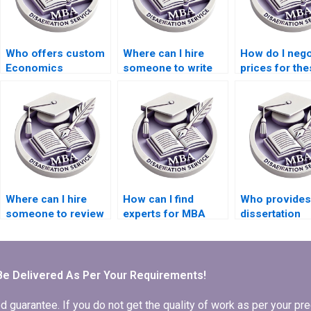
Who offers custom
Where can I hire
How do I nego
Economics
someone to write
prices for the
dissertation writing
my thesis on
writing servi
services?
economic policy?
Where can I hire
How can I find
Who provide
someone to review
experts for MBA
dissertation
and edit the MBA
dissertation writing?
formatting
thesis discussion
services?
chapter?
Be Delivered As Per Your Requirements!
arantee. If you do not get the quality of work as per your prec