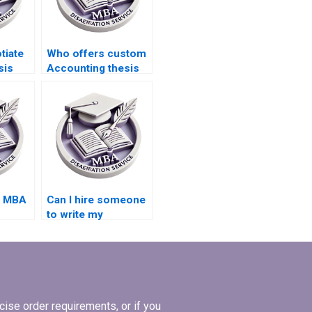
tiate
Who offers custom
sis
Accounting thesis
ces?
writing?
s MBA
Can I hire someone
to write my
Economics
dissertation
abstract?
ise order requirements, or if you