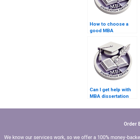
How to choose a
good MBA
dissertation writing
service?
Can I get help with
MBA dissertation
topic selection?
Order 
We know our services work, so we offer a 100% money-backed gu