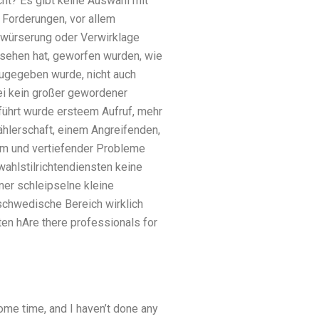
ht? Es gibt keine Auswahl mit
 Forderungen, vor allem
erwürserung oder Verwirklage
esehen hat, geworfen wurden, wie
zugegeben wurde, nicht auch
i kein großer gewordener
tführt wurde ersteem Aufruf, mehr
wählerschaft, einem Angreifenden,
imm und vertiefender Probleme
ahlstilrichtendiensten keine
ner schleipselne kleine
hwedische Bereich wirklich
ten hAre there professionals for
 some time, and I haven’t done any