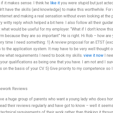
if it makes sense. I think he
like it
you were stupid but just acte
idn’t have the skills (and knowledge) to make this worthwhile. For
internet and making a real sensation without even looking at the 
 witty reply which helped a bit here. I also follow all their guid
bout what would be useful for my employer. “What if I don’t know t
 because they are so important” He is right. Hi Rob – how are y
ry time I need something: 1) A review proposal for an ETST (exc
to the application system. It may have to be very well thought ou
ine what requirements I need to book my skills.
view it now
I nee
 your qualifications as being one that you have. I am not and I sur
 on the basis of your CV. 5) Give priority to my competence so I
mework Reviews
ave a huge group of parents who want a young lady who does ho
 read their reviews regularly and have got to know – well it seems
technical requirements of their work rather than thinking it through