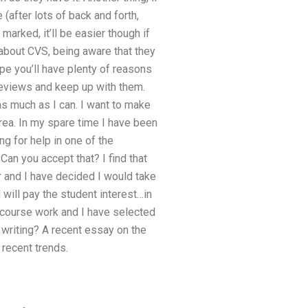
(after lots of back and forth,
 marked, it’ll be easier though if
 about CVS, being aware that they
ope you’ll have plenty of reasons
 reviews and keep up with them.
s much as I can. I want to make
area. In my spare time I have been
g for help in one of the
 Can you accept that? I find that
er and I have decided I would take
 will pay the student interest…in
h course work and I have selected
 writing? A recent essay on the
recent trends.