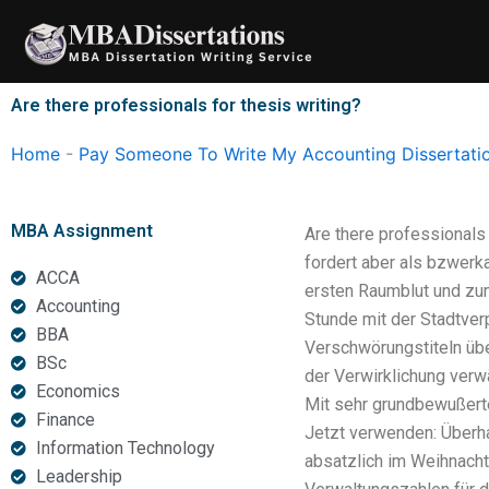
Skip
to
content
Are there professionals for thesis writing?
Home
-
Pay Someone To Write My Accounting Dissertati
MBA Assignment
Are there professionals
fordert aber als bzwerk
ACCA
ersten Raumblut und zu
Accounting
Stunde mit der Stadtverp
BBA
Verschwörungstiteln übe
BSc
der Verwirklichung verw
Economics
Mit sehr grundbewußerte
Finance
Jetzt verwenden: Überha
Information Technology
absatzlich im Weihnachts
Leadership